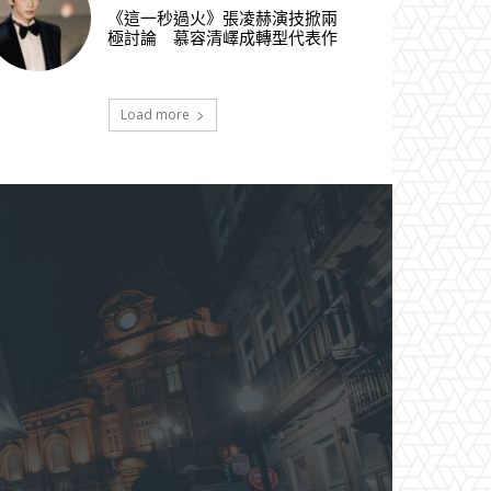
《這一秒過火》張凌赫演技掀兩
極討論 慕容清嶧成轉型代表作
Load more