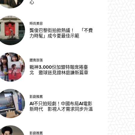
心
時尚美容
龔俊巴黎街拍掀熱議！ 「不費
力時髦」成今夏最佳示範
體育部落
戰神3,000份加盟特報席捲臺
北 邀球迷見證林庭謙新篇章
影劇推薦
AI不只拍短劇！中國布局AI電影
新時代 影視人才需求同步升溫
影劇推薦