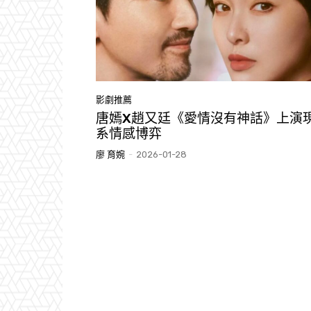
影劇推薦
唐嫣X趙又廷《愛情沒有神話》上演
系情感博弈
廖 育婉
-
2026-01-28