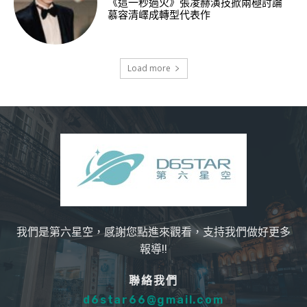
《這一秒過火》張凌赫演技掀兩極討論
慕容清嶧成轉型代表作
Load more
我們是第六星空，感謝您點進來觀看，支持我們做好更多
報導!!
聯絡我們
d6star66@gmail.com