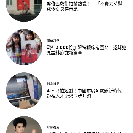
龔俊巴黎街拍掀熱議！ 「不費力時髦」
成今夏最佳示範
體育部落
戰神3,000份加盟特報席捲臺北 邀球迷
見證林庭謙新篇章
影劇推薦
AI不只拍短劇！中國布局AI電影新時代
影視人才需求同步升溫
影劇推薦