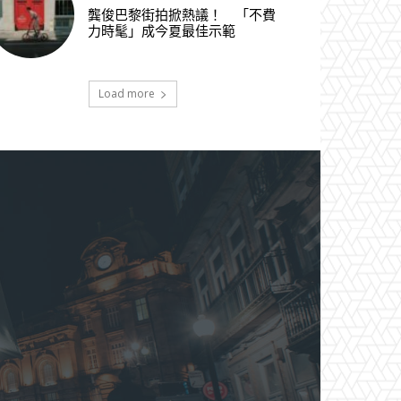
龔俊巴黎街拍掀熱議！ 「不費
力時髦」成今夏最佳示範
Load more