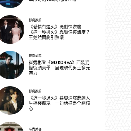
影劇推薦
《愛情有煙火》憑劇情逆襲
《這一秒過火》靠顏值撐熱度？
王楚然兩劇引熱議
時尚美容
崔秀彬登《GQ KOREA》西裝混
搭街頭美學 展現現代男士多元
魅力
影劇推薦
《這一秒過火》慕容清嶧悲劇人
生逼哭觀眾 一句話道盡全劇核
心
時尚美容