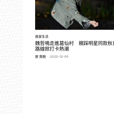
居家生活
魏哲鳴走進葛仙村 親踩明星同款秋
路線掀打卡熱潮
廖 育婉
-
2025-12-09