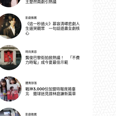
王楚然兩劇引熱議
影劇推薦
《這一秒過火》慕容清嶧悲劇人
生逼哭觀眾 一句話道盡全劇核
心
時尚美容
龔俊巴黎街拍掀熱議！ 「不費
力時髦」成今夏最佳示範
體育部落
戰神3,000份加盟特報席捲臺
北 邀球迷見證林庭謙新篇章
影劇推薦