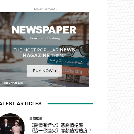
- Advertisement -
ATEST ARTICLES
影劇推薦
《愛情有煙火》憑劇情逆襲
《這一秒過火》靠顏值撐熱度？