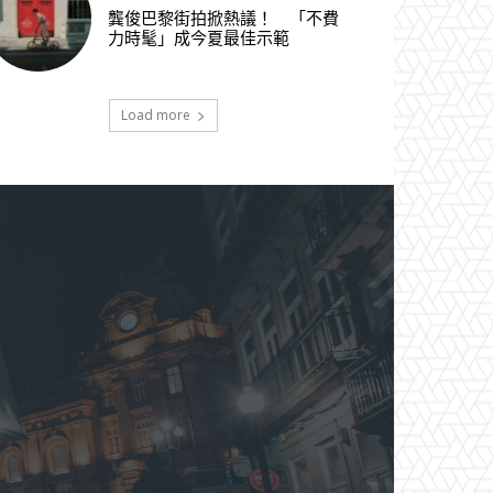
龔俊巴黎街拍掀熱議！ 「不費
力時髦」成今夏最佳示範
Load more