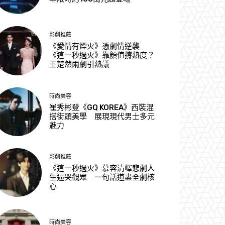
影劇推薦
《愛情有煙火》憑劇情逆襲
《這一秒過火》靠顏值撐熱度？
王楚然兩劇引熱議
時尚美容
崔秀彬登《GQ KOREA》西裝混
搭街頭美學 展現現代男士多元
魅力
影劇推薦
《這一秒過火》慕容清嶧悲劇人
生逼哭觀眾 一句話道盡全劇核
心
時尚美容