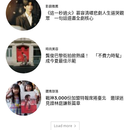
影劇推薦
《這一秒過火》慕容清嶧悲劇人生逼哭觀
眾 一句話道盡全劇核心
時尚美容
龔俊巴黎街拍掀熱議！ 「不費力時髦」
成今夏最佳示範
體育部落
戰神3,000份加盟特報席捲臺北 邀球迷
見證林庭謙新篇章
Load more