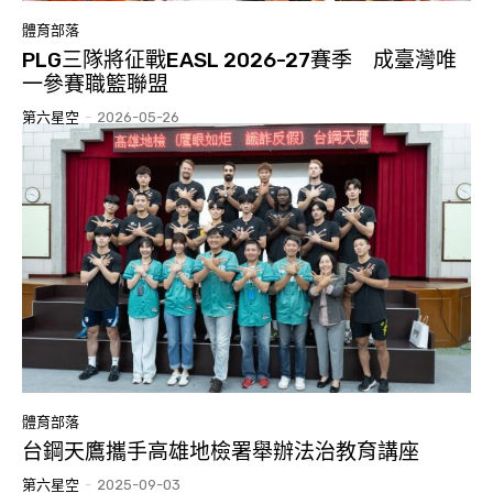
體育部落
PLG三隊將征戰EASL 2026-27賽季 成臺灣唯
一參賽職籃聯盟
第六星空
-
2026-05-26
體育部落
台鋼天鷹攜手高雄地檢署舉辦法治教育講座
第六星空
-
2025-09-03