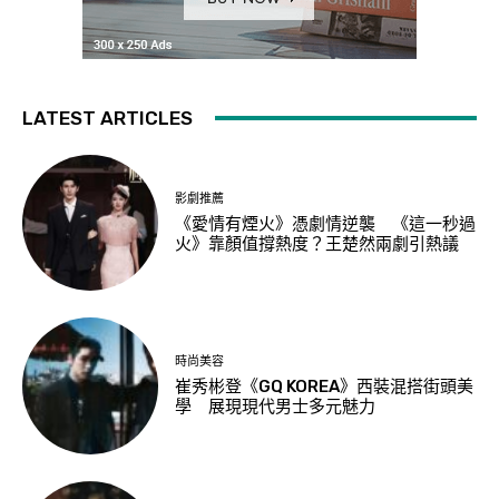
LATEST ARTICLES
影劇推薦
《愛情有煙火》憑劇情逆襲 《這一秒過
火》靠顏值撐熱度？王楚然兩劇引熱議
時尚美容
崔秀彬登《GQ KOREA》西裝混搭街頭美
學 展現現代男士多元魅力