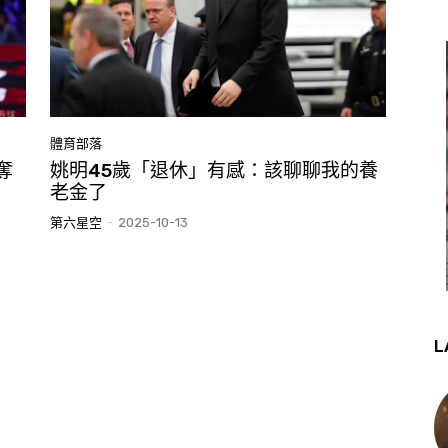
體育部落
奪
姚明45歲「退休」有感：該聊聊我的養
老金了
第六星空
-
2025-10-13
L