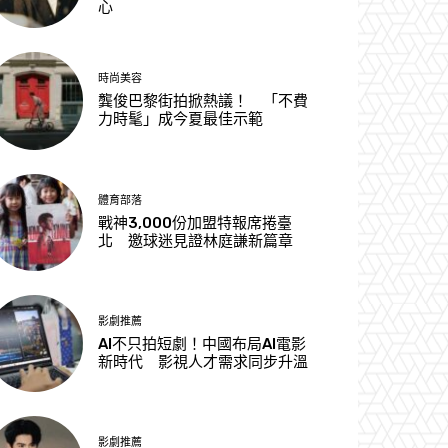
心
時尚美容
龔俊巴黎街拍掀熱議！ 「不費
力時髦」成今夏最佳示範
體育部落
戰神3,000份加盟特報席捲臺
北 邀球迷見證林庭謙新篇章
影劇推薦
AI不只拍短劇！中國布局AI電影
新時代 影視人才需求同步升溫
影劇推薦