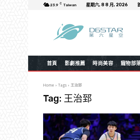
C
星期六, 8 8 月, 2026
23.9
Taiwan
首頁
影劇推薦
時尚美容
寵物部
Home
Tags
王治郅
Tag:
王治郅