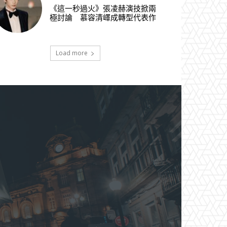
《這一秒過火》張凌赫演技掀兩
極討論 慕容清嶧成轉型代表作
Load more