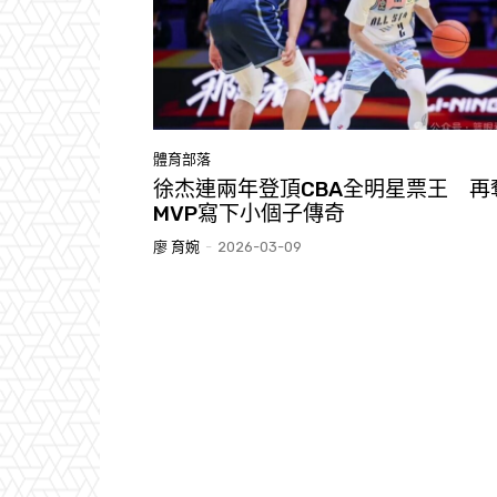
體育部落
徐杰連兩年登頂CBA全明星票王 再
MVP寫下小個子傳奇
廖 育婉
-
2026-03-09