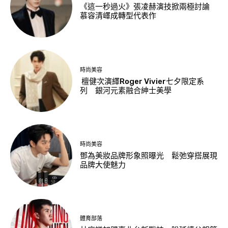
《這一秒過火》張凌赫演技掀兩極討論
慕容清嶧成轉型代表作
時尚美容
檀健次演繹Roger Vivier七夕限定系
列 銀河元素融合紳士美學
時尚美容
鄧為美妝品牌形象照曝光 鬆弛穿搭展現
品牌大使魅力
體育部落