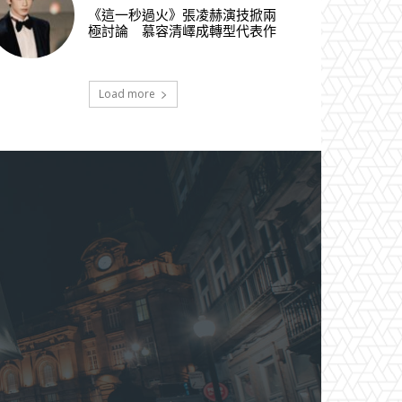
《這一秒過火》張凌赫演技掀兩
極討論 慕容清嶧成轉型代表作
Load more