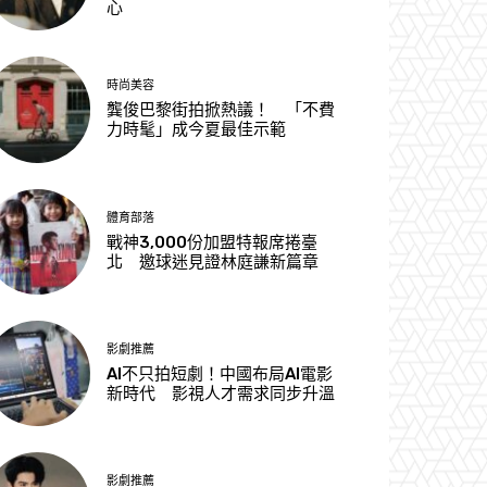
心
時尚美容
龔俊巴黎街拍掀熱議！ 「不費
力時髦」成今夏最佳示範
體育部落
戰神3,000份加盟特報席捲臺
北 邀球迷見證林庭謙新篇章
影劇推薦
AI不只拍短劇！中國布局AI電影
新時代 影視人才需求同步升溫
影劇推薦