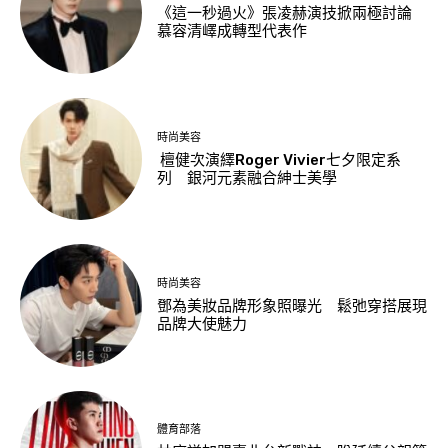
《這一秒過火》張凌赫演技掀兩極討論
慕容清嶧成轉型代表作
時尚美容
檀健次演繹Roger Vivier七夕限定系
列 銀河元素融合紳士美學
時尚美容
鄧為美妝品牌形象照曝光 鬆弛穿搭展現
品牌大使魅力
體育部落