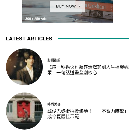
LATEST ARTICLES
影劇推薦
《這一秒過火》慕容清嶧悲劇人生逼哭觀
眾 一句話道盡全劇核心
時尚美容
龔俊巴黎街拍掀熱議！ 「不費力時髦」
成今夏最佳示範