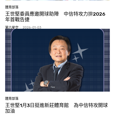
體育部落
王世堅委員應邀開球助陣 中信特攻力拚2026
年首戰告捷
第六星空
-
2026-01-03
體育部落
王世堅1月3日挺進新莊體育館 為中信特攻開球
加油