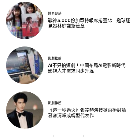
體育部落
戰神3,000份加盟特報席捲臺北 邀球迷
見證林庭謙新篇章
影劇推薦
AI不只拍短劇！中國布局AI電影新時代
影視人才需求同步升溫
影劇推薦
《這一秒過火》張凌赫演技掀兩極討論
慕容清嶧成轉型代表作