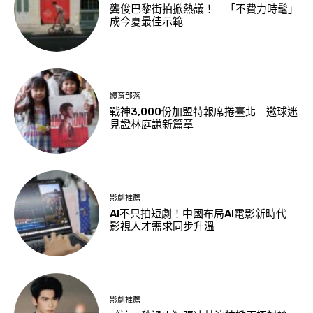
龔俊巴黎街拍掀熱議！ 「不費力時髦」
成今夏最佳示範
體育部落
戰神3,000份加盟特報席捲臺北 邀球迷
見證林庭謙新篇章
影劇推薦
AI不只拍短劇！中國布局AI電影新時代
影視人才需求同步升溫
影劇推薦