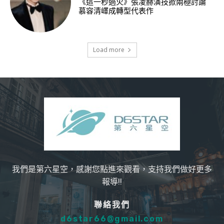
《這一秒過火》張凌赫演技掀兩極討論
慕容清嶧成轉型代表作
Load more
我們是第六星空，感謝您點進來觀看，支持我們做好更多
報導!!
聯絡我們
d6star66@gmail.com