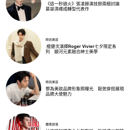
《這一秒過火》張凌赫演技掀兩極討論
慕容清嶧成轉型代表作
時尚美容
檀健次演繹Roger Vivier七夕限定系
列 銀河元素融合紳士美學
時尚美容
鄧為美妝品牌形象照曝光 鬆弛穿搭展現
品牌大使魅力
體育部落