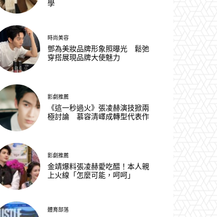
學
時尚美容
鄧為美妝品牌形象照曝光 鬆弛
穿搭展現品牌大使魅力
影劇推薦
《這一秒過火》張凌赫演技掀兩
極討論 慕容清嶧成轉型代表作
影劇推薦
金靖爆料張凌赫愛吃醋！本人親
上火線「怎麼可能，呵呵」
體育部落