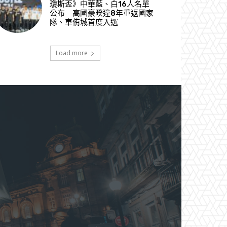
瓊斯盃》中華藍、白16人名單
公布 高國豪暌違8年重返國家
隊、車侑城首度入選
Load more