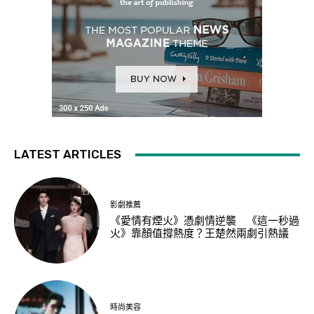
LATEST ARTICLES
影劇推薦
《愛情有煙火》憑劇情逆襲 《這一秒過
火》靠顏值撐熱度？王楚然兩劇引熱議
時尚美容