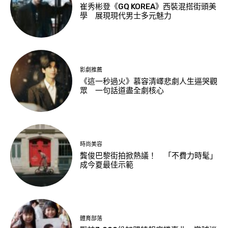
崔秀彬登《GQ KOREA》西裝混搭街頭美
學 展現現代男士多元魅力
影劇推薦
《這一秒過火》慕容清嶧悲劇人生逼哭觀
眾 一句話道盡全劇核心
時尚美容
龔俊巴黎街拍掀熱議！ 「不費力時髦」
成今夏最佳示範
體育部落