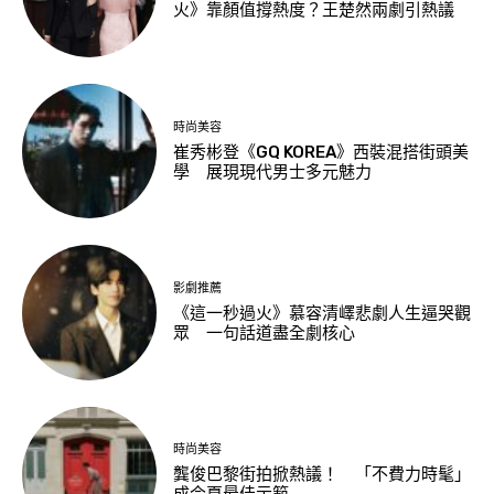
火》靠顏值撐熱度？王楚然兩劇引熱議
時尚美容
崔秀彬登《GQ KOREA》西裝混搭街頭美
學 展現現代男士多元魅力
影劇推薦
《這一秒過火》慕容清嶧悲劇人生逼哭觀
眾 一句話道盡全劇核心
時尚美容
龔俊巴黎街拍掀熱議！ 「不費力時髦」