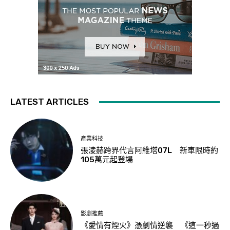
LATEST ARTICLES
產業科技
張淩赫跨界代言阿維塔07L 新車限時約
105萬元起登場
影劇推薦
《愛情有煙火》憑劇情逆襲 《這一秒過