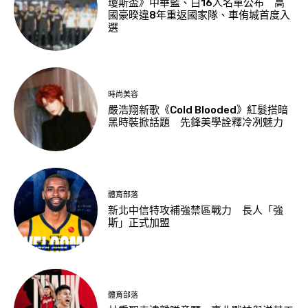
瓊斯盃》中華藍、白16人名單公布 高
國豪暌違8年重返國家隊、車侑城首度入
選
時尚美容
嚴浩翔新歌《Cold Blooded》紅髮搭暗
黑時裝掀話題 先鋒美學詮釋冷冽魅力
體育部落
新北中信特攻補強禁區戰力 長人「強
斯」正式加盟
體育部落