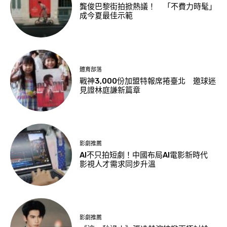
龔俊巴黎街拍掀熱議！ 「不費力時髦」
成今夏最佳示範
體育部落
戰神3,000份加盟特報席捲臺北 邀球迷
見證林庭謙新篇章
影劇推薦
AI不只拍短劇！中國布局AI電影新時代
影視人才需求同步升溫
影劇推薦