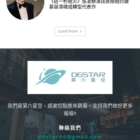
《這一秒過火》張凌赫演技掀兩極討論
慕容清嶧成轉型代表作
Load more
我們是第六星空，感謝您點進來觀看，支持我們做好更多
報導!!
聯絡我們
d6star66@gmail.com