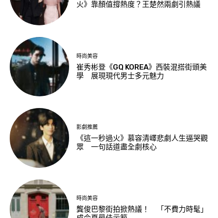
火》靠顏值撐熱度？王楚然兩劇引熱議
時尚美容
崔秀彬登《GQ KOREA》西裝混搭街頭美
學 展現現代男士多元魅力
影劇推薦
《這一秒過火》慕容清嶧悲劇人生逼哭觀
眾 一句話道盡全劇核心
時尚美容
龔俊巴黎街拍掀熱議！ 「不費力時髦」