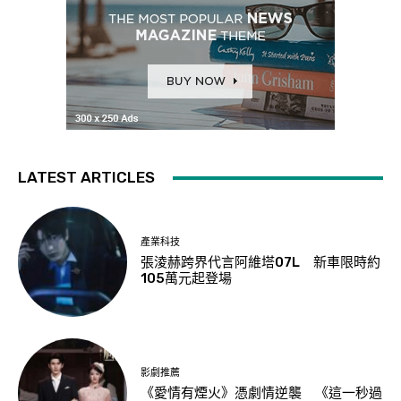
LATEST ARTICLES
產業科技
張淩赫跨界代言阿維塔07L 新車限時約
105萬元起登場
影劇推薦
《愛情有煙火》憑劇情逆襲 《這一秒過