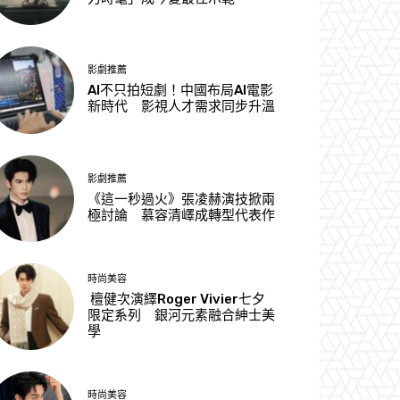
影劇推薦
AI不只拍短劇！中國布局AI電影
新時代 影視人才需求同步升溫
影劇推薦
《這一秒過火》張凌赫演技掀兩
極討論 慕容清嶧成轉型代表作
時尚美容
檀健次演繹Roger Vivier七夕
限定系列 銀河元素融合紳士美
學
時尚美容