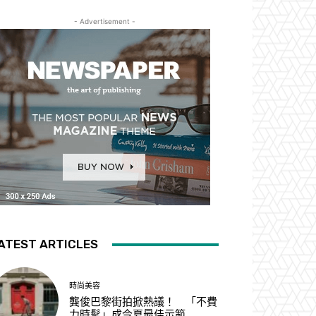
- Advertisement -
ATEST ARTICLES
時尚美容
龔俊巴黎街拍掀熱議！ 「不費
力時髦」成今夏最佳示範