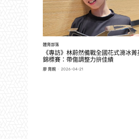
體育部落
《專訪》林蔚然備戰全國花式滑冰菁
錦標賽：帶傷調整力拚佳績
廖 育婉
-
2026-04-21