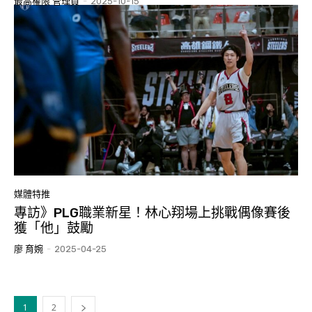
最高權限 管理員
-
2025-10-15
媒體特推
專訪》PLG職業新星！林心翔場上挑戰偶像賽後
獲「他」鼓勵
廖 育婉
-
2025-04-25
1
2