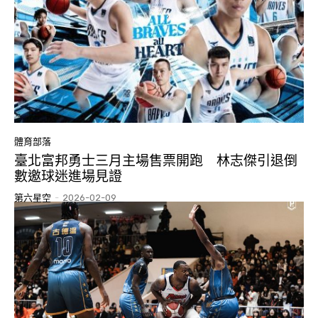
體育部落
臺北富邦勇士三月主場售票開跑 林志傑引退倒
數邀球迷進場見證
第六星空
-
2026-02-09