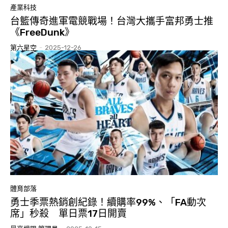
產業科技
台籃傳奇進軍電競戰場！台灣大攜手富邦勇士推
《FreeDunk》
第六星空
-
2025-12-26
體育部落
勇士季票熱銷創紀錄！續購率99%、「FA動次
席」秒殺 單日票17日開賣