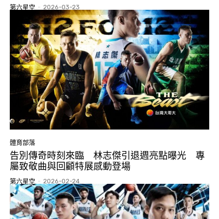
第六星空
-
2026-03-23
體育部落
告別傳奇時刻來臨 林志傑引退週亮點曝光 專
屬致敬曲與回顧特展感動登場
第六星空
-
2026-02-24