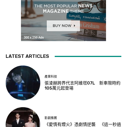
LATEST ARTICLES
產業科技
張淩赫跨界代言阿維塔07L 新車限時約
105萬元起登場
影劇推薦
《愛情有煙火》憑劇情逆襲 《這一秒過