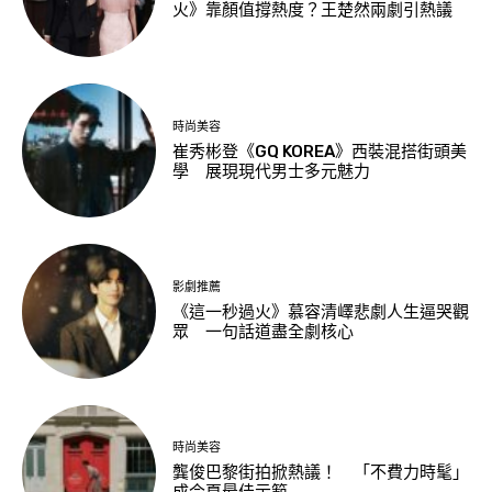
火》靠顏值撐熱度？王楚然兩劇引熱議
時尚美容
崔秀彬登《GQ KOREA》西裝混搭街頭美
學 展現現代男士多元魅力
影劇推薦
《這一秒過火》慕容清嶧悲劇人生逼哭觀
眾 一句話道盡全劇核心
時尚美容
龔俊巴黎街拍掀熱議！ 「不費力時髦」