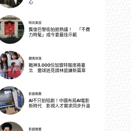
心
時尚美容
龔俊巴黎街拍掀熱議！ 「不費
力時髦」成今夏最佳示範
體育部落
戰神3,000份加盟特報席捲臺
北 邀球迷見證林庭謙新篇章
影劇推薦
AI不只拍短劇！中國布局AI電影
新時代 影視人才需求同步升溫
影劇推薦