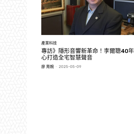
產業科技
專訪》隱形音響新革命！李爾聰40
心打造全宅智慧聲音
廖 育婉
-
2025-05-09