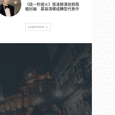
《這一秒過火》張凌赫演技掀兩
極討論 慕容清嶧成轉型代表作
Load more