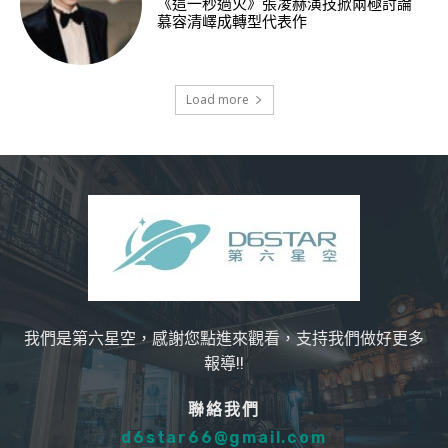
《這一秒過火》張凌赫演技掀兩極討論
慕容清嶧成轉型代表作
Load more
我們是第六星空，感謝您點進來觀看，支持我們做好更多
報導!!
聯絡我們
d6star66@gmail.com