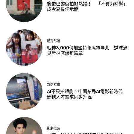
龔俊巴黎街拍掀熱議！ 「不費力時髦」
成今夏最佳示範
體育部落
戰神3,000份加盟特報席捲臺北 邀球迷
見證林庭謙新篇章
影劇推薦
AI不只拍短劇！中國布局AI電影新時代
影視人才需求同步升溫
影劇推薦