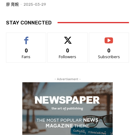
廖 育婉
-
2025-03-29
STAY CONNECTED
0
0
0
Fans
Followers
Subscribers
- Advertisement -