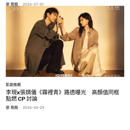
廖 育婉
-
2026-07-01
影劇推薦
李現x張婧儀《霧裡青》路透曝光 高顏值同框
點燃 CP 討論
廖 育婉
-
2026-06-29