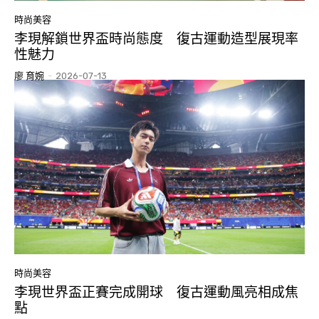
時尚美容
李現解鎖世界盃時尚態度 復古運動造型展現率
性魅力
廖 育婉
-
2026-07-13
時尚美容
李現世界盃正賽完成開球 復古運動風亮相成焦
點