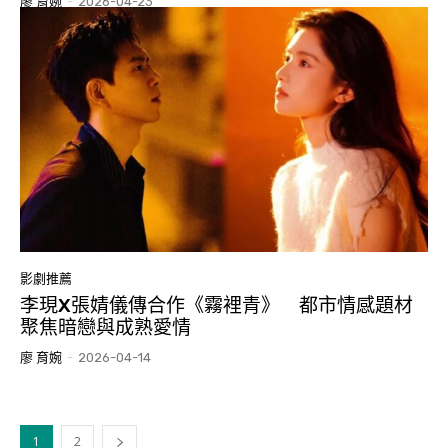
廖 育婉
-
2026-04-23
影劇推薦
李現X張婧儀傳合作《霧裡青》 都市情感題材
聚焦暗戀與成熟愛情
廖 育婉
-
2026-04-14
1
2