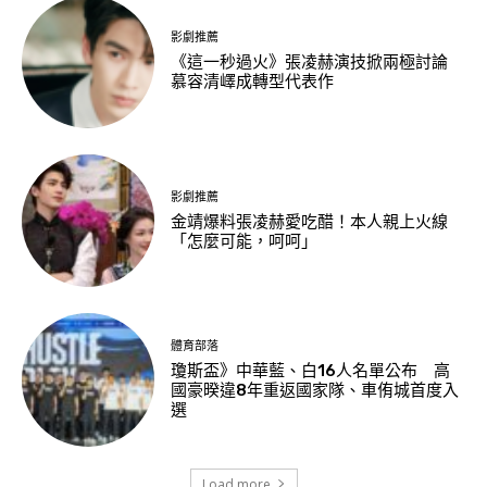
影劇推薦
《這一秒過火》張凌赫演技掀兩極討論
慕容清嶧成轉型代表作
影劇推薦
金靖爆料張凌赫愛吃醋！本人親上火線
「怎麼可能，呵呵」
體育部落
瓊斯盃》中華藍、白16人名單公布 高
國豪暌違8年重返國家隊、車侑城首度入
選
Load more