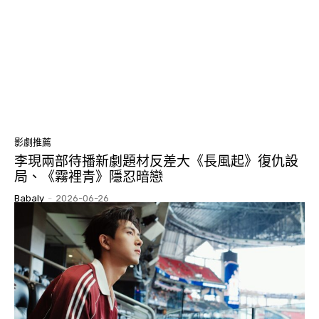
影劇推薦
李現兩部待播新劇題材反差大《長風起》復仇設
局、《霧裡青》隱忍暗戀
Babaly
-
2026-06-26