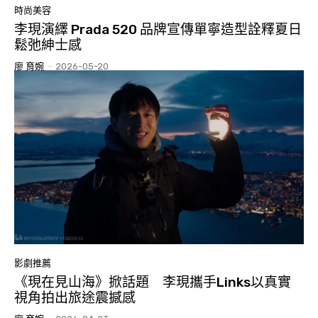
時尚美容
李現演繹 Prada 520 品牌宣傳單寧造型詮釋夏日
鬆弛紳士感
廖 育婉
-
2026-05-20
影劇推薦
《現在見山海》掀話題 李現攜手Links以真實
視角拍出旅途震撼感