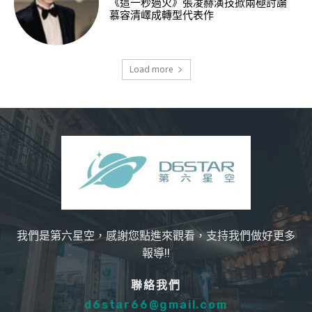
《這一秒過火》張凌赫演技掀兩極討論
慕容清嶧成轉型代表作
Load more
我們是第六星空，感謝您點進來觀看，支持我們做好更多
報導!!
聯絡我們
d6star66@gmail.com