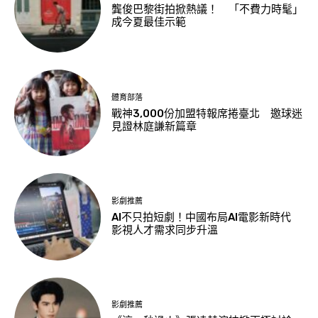
龔俊巴黎街拍掀熱議！ 「不費力時髦」
成今夏最佳示範
體育部落
戰神3,000份加盟特報席捲臺北 邀球迷
見證林庭謙新篇章
影劇推薦
AI不只拍短劇！中國布局AI電影新時代
影視人才需求同步升溫
影劇推薦