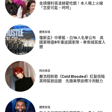
金靖爆料張凌赫愛吃醋！本人親上火線
「怎麼可能，呵呵」
體育部落
瓊斯盃》中華藍、白16人名單公布 高
國豪暌違8年重返國家隊、車侑城首度入
選
時尚美容
嚴浩翔新歌《Cold Blooded》紅髮搭暗
黑時裝掀話題 先鋒美學詮釋冷冽魅力
體育部落