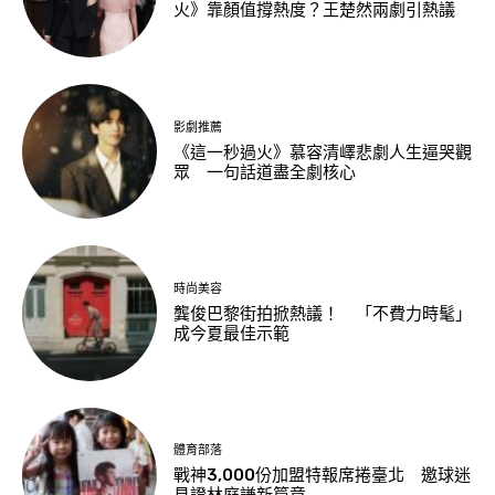
火》靠顏值撐熱度？王楚然兩劇引熱議
影劇推薦
《這一秒過火》慕容清嶧悲劇人生逼哭觀
眾 一句話道盡全劇核心
時尚美容
龔俊巴黎街拍掀熱議！ 「不費力時髦」
成今夏最佳示範
體育部落
戰神3,000份加盟特報席捲臺北 邀球迷