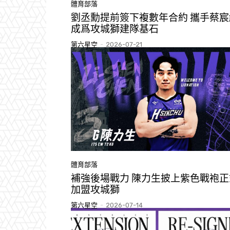
體育部落
劉丞勳提前簽下複數年合約 攜手蔡宸
成爲攻城獅建隊基石
第六星空
-
2026-07-21
體育部落
補強後場戰力 陳力生披上紫色戰袍正
加盟攻城獅
第六星空
-
2026-07-14