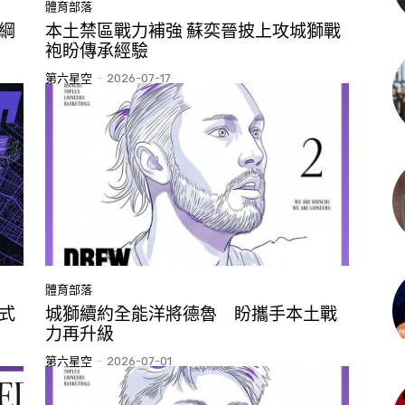
體育部落
綱
本土禁區戰力補強 蘇奕晉披上攻城獅戰
袍盼傳承經驗
第六星空
-
2026-07-17
體育部落
式
城獅續約全能洋將德魯 盼攜手本土戰
力再升級
第六星空
-
2026-07-01