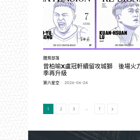
體育部落
曾柏喻X盧冠軒續留攻城獅 後場火
季再升級
第六星空
-
2026-06-24
...
1
2
3
7