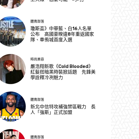
體育部落
瓊斯盃》中華藍、白16人名單
公布 高國豪暌違8年重返國家
隊、車侑城首度入選
時尚美容
嚴浩翔新歌《Cold Blooded》
紅髮搭暗黑時裝掀話題 先鋒美
學詮釋冷冽魅力
體育部落
新北中信特攻補強禁區戰力 長
人「強斯」正式加盟
體育部落