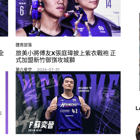
體育部落
全
旅美小將傅友X張庭瑋披上紫衣戰袍 正
式加盟新竹御嵿攻城獅
第六星空
-
2026-07-31
L