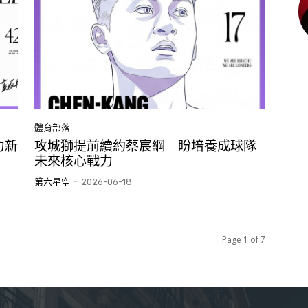
體育部落
力新
攻城獅提前續約蔡宸綱 盼培養成球隊
未來核心戰力
第六星空
-
2026-06-18
Page 1 of 7