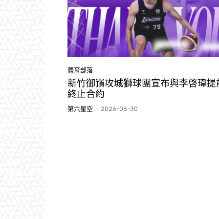
體育部落
新竹御嵿攻城獅球團宣布與李啓瑋提
終止合約
第六星空
-
2026-06-30