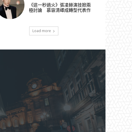
《這一秒過火》張凌赫演技掀兩
極討論 慕容清嶧成轉型代表作
Load more