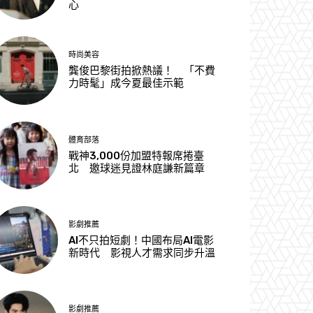
心
時尚美容
龔俊巴黎街拍掀熱議！ 「不費
力時髦」成今夏最佳示範
體育部落
戰神3,000份加盟特報席捲臺
北 邀球迷見證林庭謙新篇章
影劇推薦
AI不只拍短劇！中國布局AI電影
新時代 影視人才需求同步升溫
影劇推薦