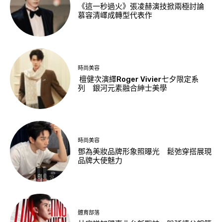
《這一秒過火》張凌赫演技掀兩極討論
慕容清嶧成轉型代表作
時尚美容
檀健次演繹Roger Vivier七夕限定系
列 銀河元素融合紳士美學
時尚美容
鄧為美妝品牌形象照曝光 鬆弛穿搭展現
品牌大使魅力
體育部落