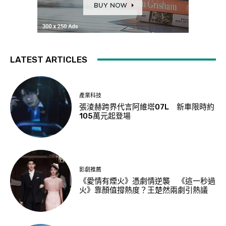
LATEST ARTICLES
產業科技
張淩赫跨界代言阿維塔07L 新車限時約
105萬元起登場
影劇推薦
《愛情有煙火》憑劇情逆襲 《這一秒過
火》靠顏值撐熱度？王楚然兩劇引熱議