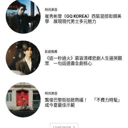
時尚美容
崔秀彬登《GQ KOREA》西裝混搭街頭美
學 展現現代男士多元魅力
影劇推薦
《這一秒過火》慕容清嶧悲劇人生逼哭觀
眾 一句話道盡全劇核心
時尚美容
龔俊巴黎街拍掀熱議！ 「不費力時髦」
成今夏最佳示範
Load more