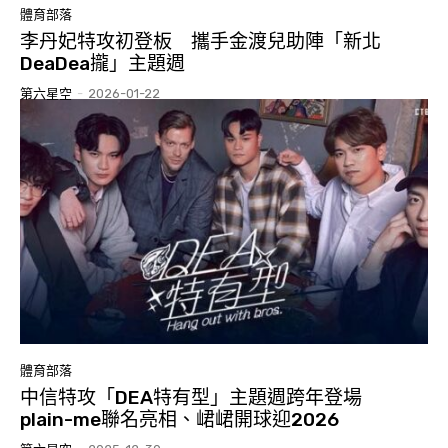
體育部落
李丹妃特攻初登板 攜手金渡兒助陣「新北
DeaDea攏」主題週
第六星空
-
2026-01-22
體育部落
中信特攻「DEA特有型」主題週跨年登場
plain-me聯名亮相、峮峮開球迎2026