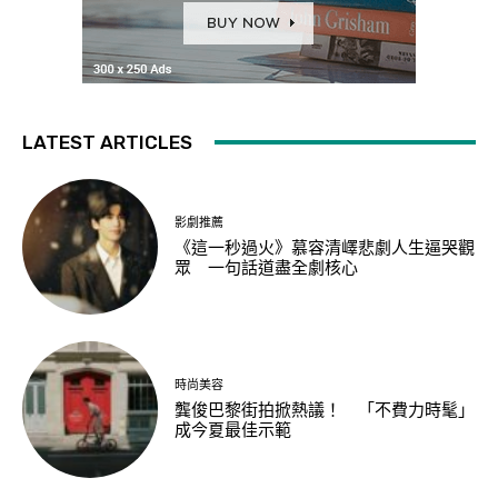
LATEST ARTICLES
影劇推薦
《這一秒過火》慕容清嶧悲劇人生逼哭觀
眾 一句話道盡全劇核心
時尚美容
龔俊巴黎街拍掀熱議！ 「不費力時髦」
成今夏最佳示範