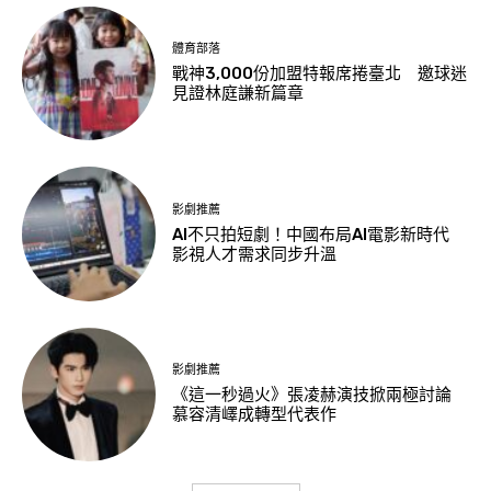
體育部落
戰神3,000份加盟特報席捲臺北 邀球迷
見證林庭謙新篇章
影劇推薦
AI不只拍短劇！中國布局AI電影新時代
影視人才需求同步升溫
影劇推薦
《這一秒過火》張凌赫演技掀兩極討論
慕容清嶧成轉型代表作