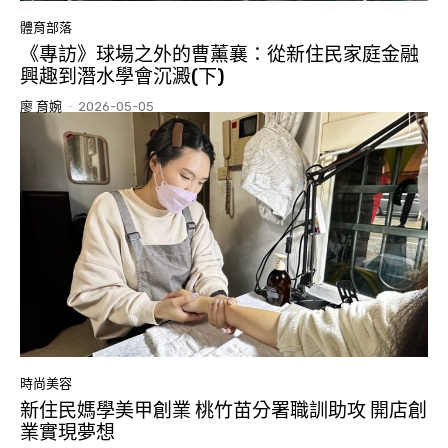
體育部落
《專訪》球場之外的曹薰襄：從新住民家庭金融
興趣到潛水學會沉澱(下)
廖 育婉
-
2026-05-05
時尚美容
新住民媽學美甲創業 桃竹苗分署職訓助攻 開店創
業實現夢想