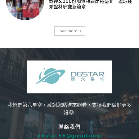
戰神3,000份加盟特報席捲臺北 邀球迷
見證林庭謙新篇章
Load more
我們是第六星空，感謝您點進來觀看，支持我們做好更多
報導!!
聯絡我們
d6star66@gmail.com