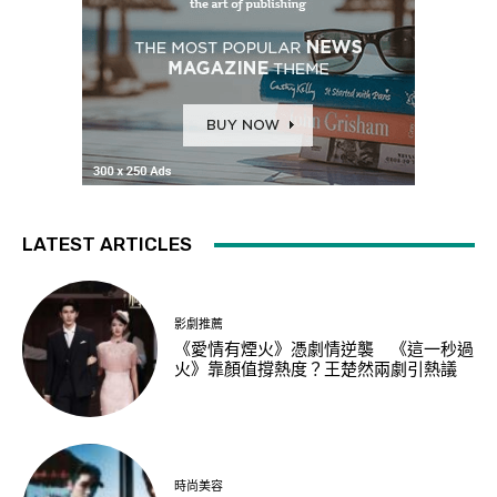
LATEST ARTICLES
影劇推薦
《愛情有煙火》憑劇情逆襲 《這一秒過
火》靠顏值撐熱度？王楚然兩劇引熱議
時尚美容