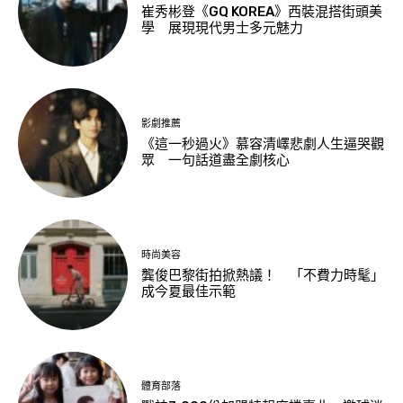
崔秀彬登《GQ KOREA》西裝混搭街頭美
學 展現現代男士多元魅力
影劇推薦
《這一秒過火》慕容清嶧悲劇人生逼哭觀
眾 一句話道盡全劇核心
時尚美容
龔俊巴黎街拍掀熱議！ 「不費力時髦」
成今夏最佳示範
體育部落