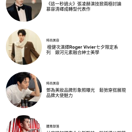
《這一秒過火》張凌赫演技掀兩極討論
慕容清嶧成轉型代表作
時尚美容
檀健次演繹Roger Vivier七夕限定系
列 銀河元素融合紳士美學
時尚美容
鄧為美妝品牌形象照曝光 鬆弛穿搭展現
品牌大使魅力
體育部落