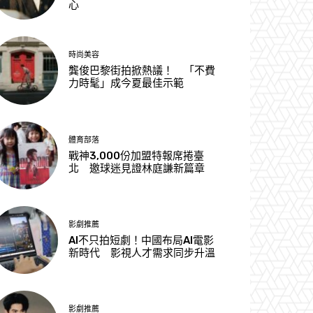
心
時尚美容
龔俊巴黎街拍掀熱議！ 「不費
力時髦」成今夏最佳示範
體育部落
戰神3,000份加盟特報席捲臺
北 邀球迷見證林庭謙新篇章
影劇推薦
AI不只拍短劇！中國布局AI電影
新時代 影視人才需求同步升溫
影劇推薦