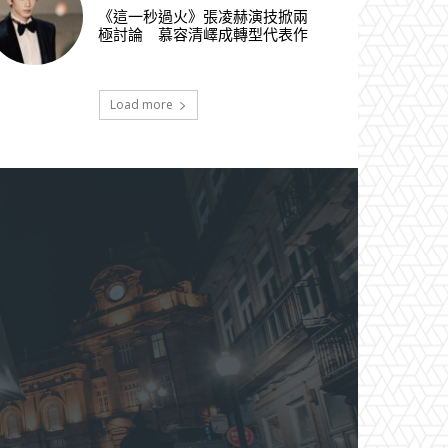
《這一秒過火》張凌赫演技掀兩
極討論 慕容清嶧成轉型代表作
Load more