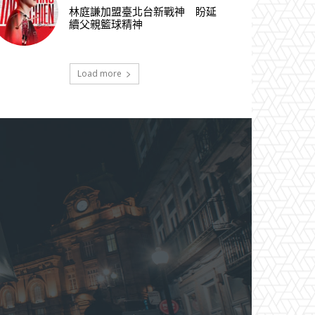
林庭謙加盟臺北台新戰神 盼延
續父親籃球精神
Load more