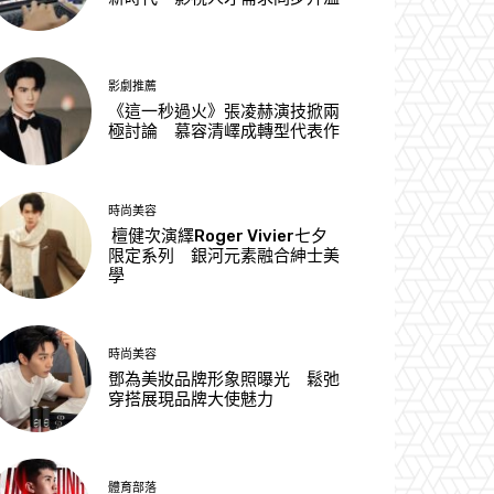
影劇推薦
《這一秒過火》張凌赫演技掀兩
極討論 慕容清嶧成轉型代表作
時尚美容
檀健次演繹Roger Vivier七夕
限定系列 銀河元素融合紳士美
學
時尚美容
鄧為美妝品牌形象照曝光 鬆弛
穿搭展現品牌大使魅力
體育部落