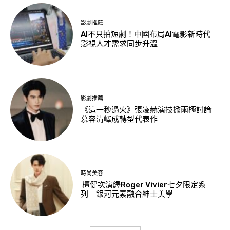
影劇推薦
AI不只拍短劇！中國布局AI電影新時代
影視人才需求同步升溫
影劇推薦
《這一秒過火》張凌赫演技掀兩極討論
慕容清嶧成轉型代表作
時尚美容
檀健次演繹Roger Vivier七夕限定系
列 銀河元素融合紳士美學