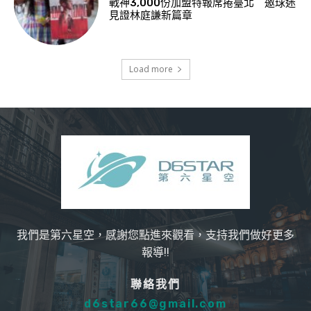
戰神3,000份加盟特報席捲臺北 邀球迷
見證林庭謙新篇章
Load more
我們是第六星空，感謝您點進來觀看，支持我們做好更多
報導!!
聯絡我們
d6star66@gmail.com