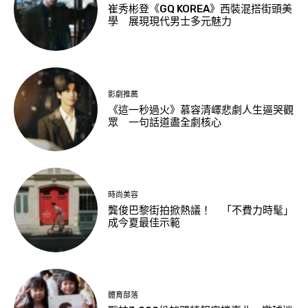
崔秀彬登《GQ KOREA》西裝混搭街頭美
學 展現現代男士多元魅力
影劇推薦
《這一秒過火》慕容清嶧悲劇人生逼哭觀
眾 一句話道盡全劇核心
時尚美容
龔俊巴黎街拍掀熱議！ 「不費力時髦」
成今夏最佳示範
體育部落