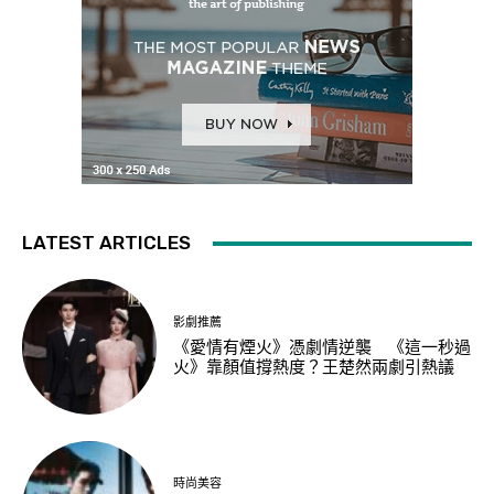
LATEST ARTICLES
影劇推薦
《愛情有煙火》憑劇情逆襲 《這一秒過
火》靠顏值撐熱度？王楚然兩劇引熱議
時尚美容