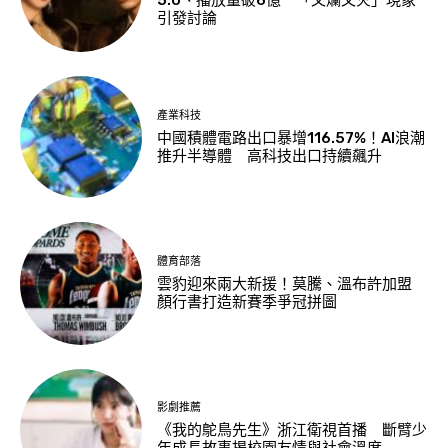
5.0、播放量破6億 「又爛又火」現象
引發討論
產業科技
中國積體電路出口暴增116.57%！AI浪潮
推升半導體 高科技出口持續飆升
體育部落
雲豹迎來兩大新援！莫騰、溫布許加盟
顏行書打造新賽季爭冠拼圖
影劇推薦
《我的鴕鳥先生》浙江衛視首播 斷臂少