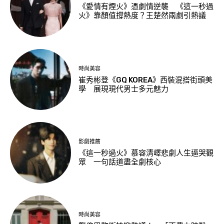
《愛情有煙火》憑劇情逆襲 《這一秒過
火》靠顏值撐熱度？王楚然兩劇引熱議
時尚美容
崔秀彬登《GQ KOREA》西裝混搭街頭美
學 展現現代男士多元魅力
影劇推薦
《這一秒過火》慕容清嶧悲劇人生逼哭觀
眾 一句話道盡全劇核心
時尚美容