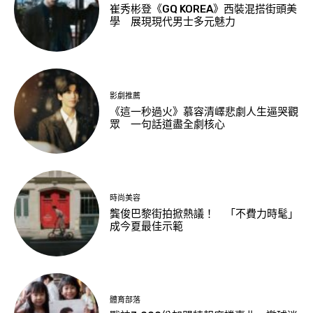
崔秀彬登《GQ KOREA》西裝混搭街頭美
學 展現現代男士多元魅力
影劇推薦
《這一秒過火》慕容清嶧悲劇人生逼哭觀
眾 一句話道盡全劇核心
時尚美容
龔俊巴黎街拍掀熱議！ 「不費力時髦」
成今夏最佳示範
體育部落