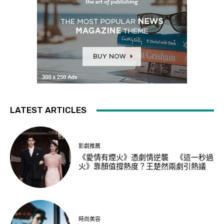
LATEST ARTICLES
影劇推薦
《愛情有煙火》憑劇情逆襲 《這一秒過
火》靠顏值撐熱度？王楚然兩劇引熱議
時尚美容