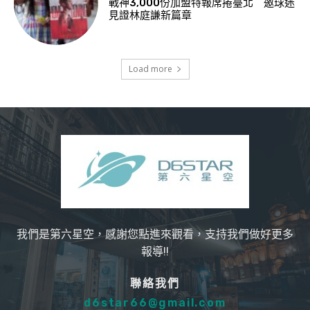
戰神3,000份加盟特報席捲臺北 邀球迷
見證林庭謙新篇章
Load more
我們是第六星空，感謝您點進來觀看，支持我們做好更多
報導!!
聯絡我們
d6star66@gmail.com