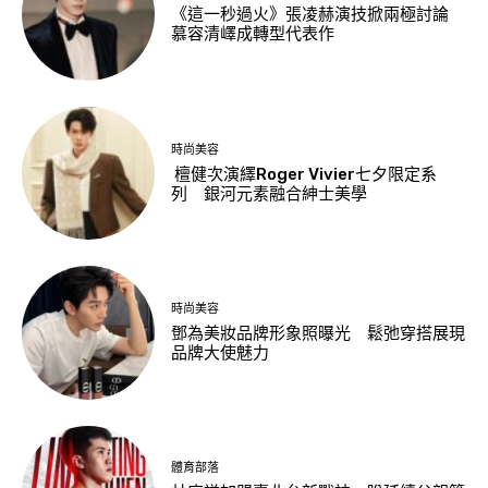
《這一秒過火》張凌赫演技掀兩極討論
慕容清嶧成轉型代表作
時尚美容
檀健次演繹Roger Vivier七夕限定系
列 銀河元素融合紳士美學
時尚美容
鄧為美妝品牌形象照曝光 鬆弛穿搭展現
品牌大使魅力
體育部落