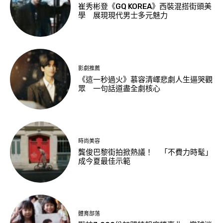
崔秀彬登《GQ KOREA》西裝混搭街頭美
學 展現現代男士多元魅力
影劇推薦
《這一秒過火》慕容清嶧悲劇人生逼哭觀
眾 一句話道盡全劇核心
時尚美容
龔俊巴黎街拍掀熱議！ 「不費力時髦」
成今夏最佳示範
體育部落