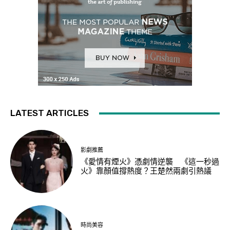
LATEST ARTICLES
影劇推薦
《愛情有煙火》憑劇情逆襲 《這一秒過
火》靠顏值撐熱度？王楚然兩劇引熱議
時尚美容