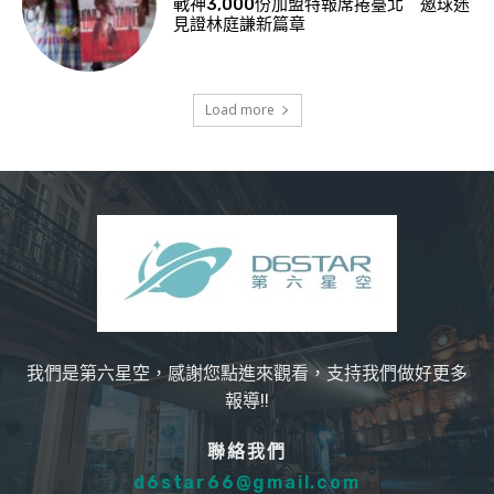
戰神3,000份加盟特報席捲臺北 邀球迷
見證林庭謙新篇章
Load more
我們是第六星空，感謝您點進來觀看，支持我們做好更多
報導!!
聯絡我們
d6star66@gmail.com