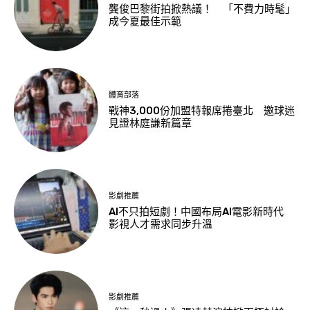
龔俊巴黎街拍掀熱議！ 「不費力時髦」
成今夏最佳示範
體育部落
戰神3,000份加盟特報席捲臺北 邀球迷
見證林庭謙新篇章
影劇推薦
AI不只拍短劇！中國布局AI電影新時代
影視人才需求同步升溫
影劇推薦