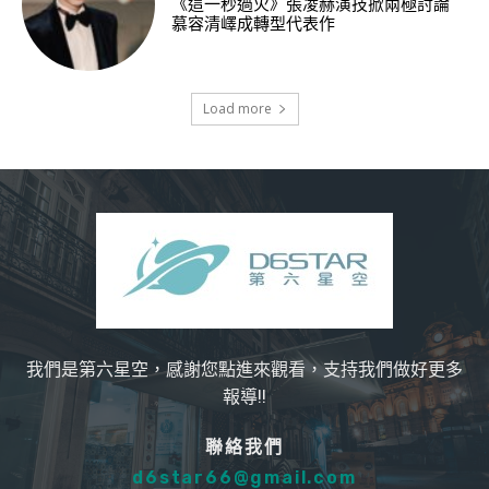
《這一秒過火》張凌赫演技掀兩極討論
慕容清嶧成轉型代表作
Load more
我們是第六星空，感謝您點進來觀看，支持我們做好更多
報導!!
聯絡我們
d6star66@gmail.com