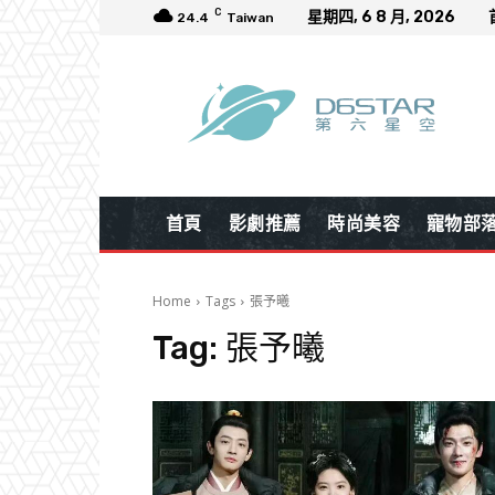
C
星期四, 6 8 月, 2026
24.4
Taiwan
首頁
影劇推薦
時尚美容
寵物部
Home
Tags
張予曦
Tag:
張予曦