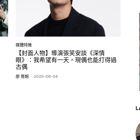
媒體特推
【封面人物】導演張笑安談《深情
眼》：我希望有一天，現偶也能打得過
古偶
廖 育婉
-
2025-08-04
L