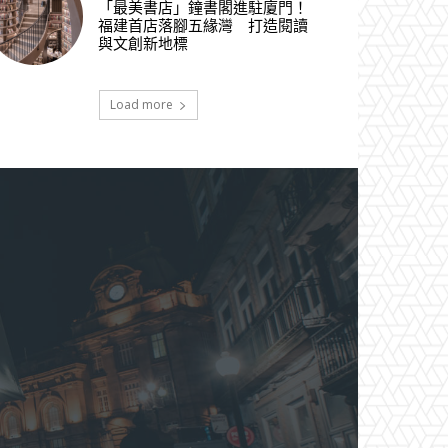
「最美書店」鐘書閣進駐廈門！
福建首店落腳五緣灣 打造閱讀
與文創新地標
Load more