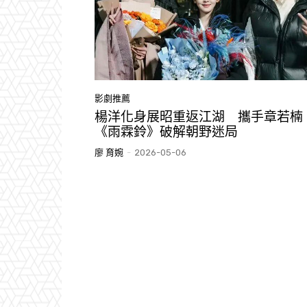
影劇推薦
楊洋化身展昭重返江湖 攜手章若楠
《雨霖鈴》破解朝野迷局
廖 育婉
-
2026-05-06