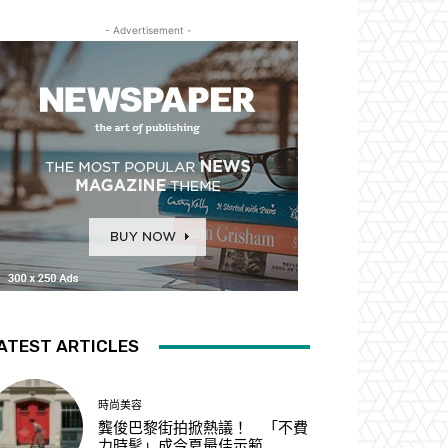
- Advertisement -
ATEST ARTICLES
時尚美容
龔俊巴黎街拍掀熱議！ 「不費
力時髦」成今夏最佳示範