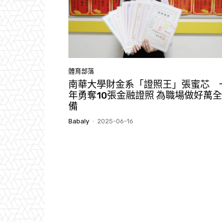
體育部落
南華大學財金系「證照王」張蜜芯 
年勇奪10張金融證照 為職場做好萬
備
Babaly
-
2025-06-16