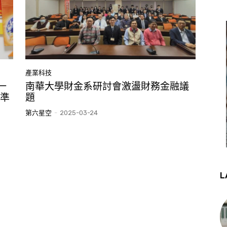
產業科技
一
南華大學財金系研討會激盪財務金融議
全準
題
第六星空
-
2025-03-24
L