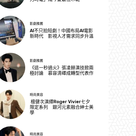
影劇推薦
AI不只拍短劇！中國布局AI電影
新時代 影視人才需求同步升溫
影劇推薦
《這一秒過火》張凌赫演技掀兩
極討論 慕容清嶧成轉型代表作
時尚美容
檀健次演繹Roger Vivier七夕
限定系列 銀河元素融合紳士美
學
時尚美容