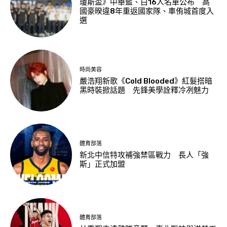
瓊斯盃》中華藍、白16人名單公布 高
國豪暌違8年重返國家隊、車侑城首度入
選
時尚美容
嚴浩翔新歌《Cold Blooded》紅髮搭暗
黑時裝掀話題 先鋒美學詮釋冷冽魅力
體育部落
新北中信特攻補強禁區戰力 長人「強
斯」正式加盟
體育部落