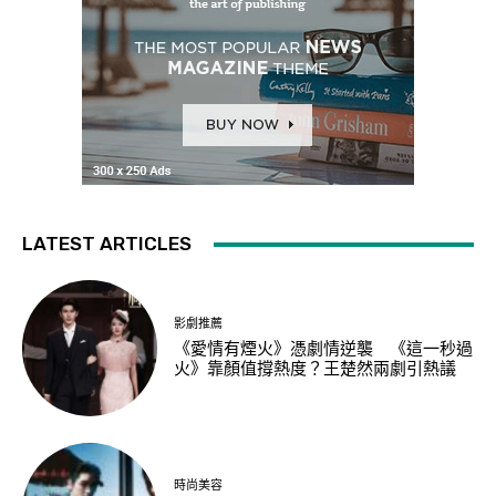
LATEST ARTICLES
影劇推薦
《愛情有煙火》憑劇情逆襲 《這一秒過
火》靠顏值撐熱度？王楚然兩劇引熱議
時尚美容