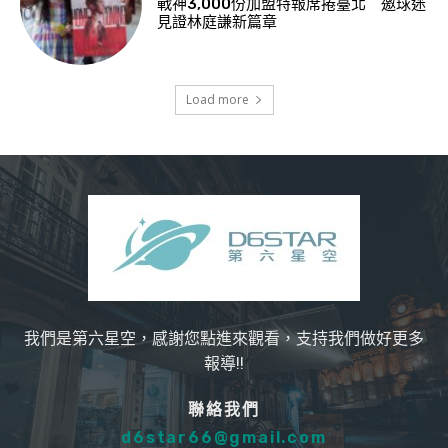
戰神3,000份加盟特報席捲臺北 邀球迷
見證林庭謙新篇章
Load more
我們是第六星空，感謝您點進來觀看，支持我們做好更多
報導!!
聯絡我們
d6star66@gmail.com