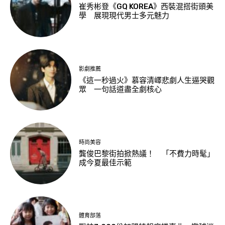
崔秀彬登《GQ KOREA》西裝混搭街頭美
學 展現現代男士多元魅力
影劇推薦
《這一秒過火》慕容清嶧悲劇人生逼哭觀
眾 一句話道盡全劇核心
時尚美容
龔俊巴黎街拍掀熱議！ 「不費力時髦」
成今夏最佳示範
體育部落